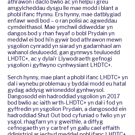
athrawon i daclo bwlio ac yn helpu i greu
amgylcheddau dysgu lle mae modd i blant a
phobl ifanc ffynnu. Ers hynny, mae datblygiad
enfawr wedi bod – o ran polisi ac agweddau
cymdeithasol. Mae ymchwil ddiweddar yn
dangos bod y rhan fwyaf o bobl Prydain yn
meddwl ei bod hi’n gywir bod athrawon mewn
ysgolion cynradd yn siarad yn gadarnhaol am
wahanol deuluoedd, gan gynnwys teuluoedd
LHDTC+, ac y dylai’r Llywodraeth gefnogi
ysgolion i gyflwyno cynhwysiant LHDTC+.
Serch hynny, mae plant a phobl ifanc LHDTC+ yn
dal i wynebu problemau y byddai modd eu hatal
gydag addysg wirioneddol gynhwysol.
Dangosodd ein hadroddiad ysgolion yn 2017
bod
bwlio ac iaith wrth-LHDTC+ yn dal i fod yn
gyffredin yn ysgolion Prydain
, a dangosodd ein
hadroddiad
Shut Out
bod cyfuniad o fwlio yn yr
ysgol, rhagfarn yn y gweithle, a diffyg
cefnogaeth yn y cartref yn gallu cael effaith
ddinistriol ar iechyd meddwl pobl ifanc LHDTC+,