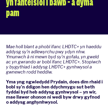
yn fanteisiol i bawb – a dyma
pam
Mae holl blant a phobl ifanc LHDTC+ yn haeddu
addysg sy’n adlewyrchu pwy ydyn nhw.
Ymunwch â ni mewn byd sy’n gofalu, yn gweld
ac yn gwrando ar bobl ifanc LHDTC+.
Stopiwch
y bygythiad i addysg LHDTC+ gynhwysol a
gwnewch rodd heddiw
.
Yma yng ngwledydd Prydain, does dim rhaid i
bobl sy’n ddigon hen ddychmygu sut beth
fyddai byd heb addysg gynhwysol – yn wir,
mae llawer ohonon ni wedi byw drwy gyfnod
o addysg
anghynhwysol.