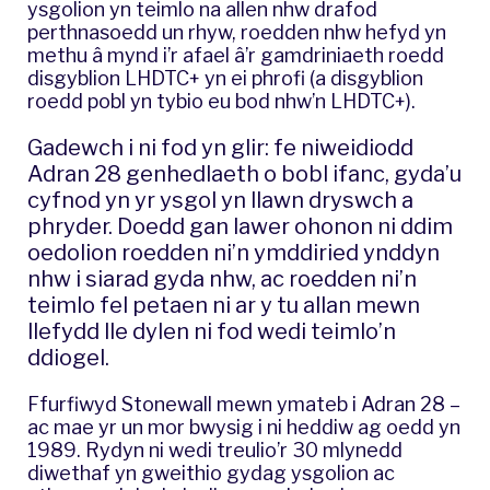
ysgolion yn teimlo na allen nhw drafod
perthnasoedd un rhyw, roedden nhw hefyd yn
methu â mynd i’r afael â’r gamdriniaeth roedd
disgyblion LHDTC+ yn ei phrofi (a disgyblion
roedd pobl yn tybio eu bod nhw’n LHDTC+).
Gadewch i ni fod yn glir: fe niweidiodd
Adran 28 genhedlaeth o bobl ifanc, gyda’u
cyfnod yn yr ysgol yn llawn dryswch a
phryder. Doedd gan lawer ohonon ni ddim
oedolion roedden ni’n ymddiried ynddyn
nhw i siarad gyda nhw, ac roedden ni’n
teimlo fel petaen ni ar y tu allan mewn
llefydd lle dylen ni fod wedi teimlo’n
ddiogel.
Ffurfiwyd Stonewall mewn ymateb i Adran 28 –
ac mae yr un mor bwysig i ni heddiw ag oedd yn
1989. Rydyn ni wedi treulio’r 30 mlynedd
diwethaf yn gweithio gydag ysgolion ac