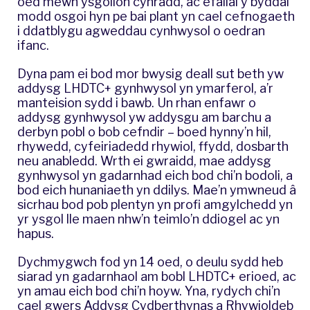
oed mewn ysgolion cynradd, ac efallai y byddai
modd osgoi hyn pe bai plant yn cael cefnogaeth
i ddatblygu agweddau cynhwysol o oedran
ifanc.
Dyna pam ei bod mor bwysig deall sut beth yw
addysg LHDTC+ gynhwysol yn ymarferol, a’r
manteision sydd i bawb. Un rhan enfawr o
addysg gynhwysol yw addysgu am barchu a
derbyn pobl o bob cefndir – boed hynny’n hil,
rhywedd, cyfeiriadedd rhywiol, ffydd, dosbarth
neu anabledd. Wrth ei gwraidd, mae addysg
gynhwysol yn gadarnhad eich bod chi’n bodoli, a
bod eich hunaniaeth yn ddilys. Mae’n ymwneud â
sicrhau bod pob plentyn yn profi amgylchedd yn
yr ysgol lle maen nhw’n teimlo’n ddiogel ac yn
hapus.
Dychmygwch fod yn 14 oed, o deulu sydd heb
siarad yn gadarnhaol am bobl LHDTC+ erioed, ac
yn amau eich bod chi’n hoyw. Yna, rydych chi’n
cael gwers Addysg Cydberthynas a Rhywioldeb