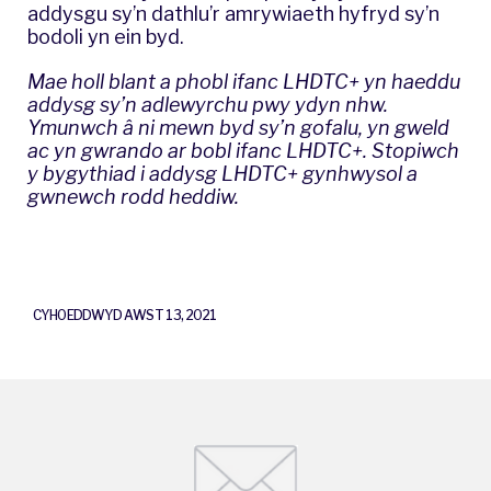
addysgu sy’n dathlu’r amrywiaeth hyfryd sy’n
bodoli yn ein byd.
Mae holl blant a phobl ifanc LHDTC+ yn haeddu
addysg sy’n adlewyrchu pwy ydyn nhw.
Ymunwch â ni mewn byd sy’n gofalu, yn gweld
ac yn gwrando ar bobl ifanc LHDTC+.
Stopiwch
y bygythiad i addysg LHDTC+ gynhwysol a
gwnewch rodd heddiw
.
CYHOEDDWYD AWST 13, 2021