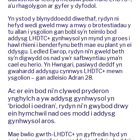
a’u rhagolygon ar gyfer y dyfodol.
Yn ystod y blynyddoedd diwethaf, rydyn ni
hefyd wedi gweld mwy a mwy o brotestiadau y
tu allan i ysgolion gan bobl sy’n teimlo bod
addysg LHDTC+ gynhwysol yn mynd yn groes i
hawl rhieni i benderfynu beth mae eu plant yn ei
ddysgu. Ledled Ewrop, rydyn ni’n gweld beth
sy’n digwydd os nad yw’r safbwyntiau yma’n
cael eu herio. Yn Hwngari, pasiwyd deddf yn
gwahardd addysgu cynnwys LHDTC+ mewn
ysgolion – gan adleisio Adran 28.
Ac er ein bod ni’n clywed pryderon
ynghylch a yw addysg gynhwysol yn
‘briodol i oedran’, rydyn ni’n gwybod drwy
ein hymchwil
nad oes modd i addysg
gynhwysol aros.
Mae bwlio gwrth-LHDTC+ yn gyffredin hyd yn