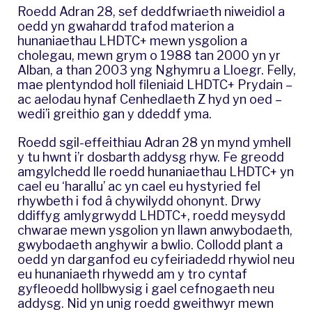
Roedd Adran 28, sef deddfwriaeth niweidiol a
oedd yn gwahardd trafod materion a
hunaniaethau LHDTC+ mewn ysgolion a
cholegau, mewn grym o 1988 tan 2000 yn yr
Alban, a than 2003 yng Nghymru a Lloegr. Felly,
mae plentyndod holl fileniaid LHDTC+ Prydain –
ac aelodau hynaf Cenhedlaeth Z hyd yn oed –
wedi’i greithio gan y ddeddf yma.
Roedd sgil-effeithiau Adran 28 yn mynd ymhell
y tu hwnt i’r dosbarth addysg rhyw. Fe greodd
amgylchedd lle roedd hunaniaethau LHDTC+ yn
cael eu ‘harallu’ ac yn cael eu hystyried fel
rhywbeth i fod â chywilydd ohonynt. Drwy
ddiffyg amlygrwydd LHDTC+, roedd meysydd
chwarae mewn ysgolion yn llawn anwybodaeth,
gwybodaeth anghywir a bwlio. Collodd plant a
oedd yn darganfod eu cyfeiriadedd rhywiol neu
eu hunaniaeth rhywedd am y tro cyntaf
gyfleoedd hollbwysig i gael cefnogaeth neu
addysg. Nid yn unig roedd gweithwyr mewn