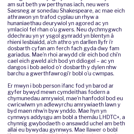
am sut beth yw perthynas iach, neu wers
Saesneg ar sonedau Shakespeare, ac mae eich
athrawon yn trafod cyplau un rhyw a
hunaniaethau deurywiol yn agored ac yn
ymlaciol fel rhan o’u gwers. Neu dychmygwch
ddechrau yn yr ysgol gynradd yn blentyn â
rhieni lesbiaidd, a’ch athro yn darllen llyfr i’r
dosbarth cyfan am ferch fach gyda dwy fam
gariadus. Mae’n rhoi arwydd clir eich bod chi’n
cael eich gweld a’ch bod yn ddiogel – ac yn
dangos i bob aelod o’r dosbarth y dylen nhw
barchu a gwerthfawrogi’r bobl o’u cwmpas.
Er mwyn i bob person ifanc fod yn barod ar
gyfer bywyd mewn cymdeithas fodern a
chymunedau amrywiol, mae’n hanfodol bod eu
cwricwlwm yn adlewyrchu amrywiaeth lawn y
byd maen nhw’n byw ynddo. Mae hyn yn
cynnwys addysgu am bobl a themâu LHDTC+, a
chynnig gwybodaeth o ansawdd uchel am beth
allai eu bywydau gynnwys. Mae llawer o bobl