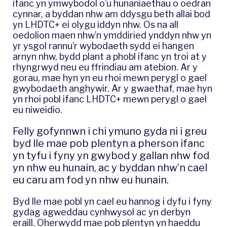
ifanc yn ymwybodol o’u hunaniaethau o oedran
cynnar, a byddan nhw am ddysgu beth allai bod
yn LHDTC+ ei olygu iddyn nhw. Os na all
oedolion maen nhw’n ymddiried ynddyn nhw yn
yr ysgol rannu’r wybodaeth sydd ei hangen
arnyn nhw, bydd plant a phobl ifanc yn troi at y
rhyngrwyd neu eu ffrindiau am atebion. Ar y
gorau, mae hyn yn eu rhoi mewn perygl o gael
gwybodaeth anghywir. Ar y gwaethaf, mae hyn
yn rhoi pobl ifanc LHDTC+ mewn perygl o gael
eu niweidio.
Felly gofynnwn i chi ymuno gyda ni i greu
byd lle mae pob plentyn a pherson ifanc
yn tyfu i fyny yn gwybod y gallan nhw fod
yn nhw eu hunain, ac y byddan nhw’n cael
eu caru am fod yn nhw eu hunain.
Byd lle mae pobl yn cael eu hannog i dyfu i fyny
gydag agweddau cynhwysol ac yn derbyn
eraill. Oherwydd mae pob plentyn yn haeddu