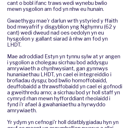
cant o bobl ifanc traws wedi wynebu bwlio
mewn ysgolion am fod yn nhw eu hunain.
Gwaethygu mae'r darlun wrth ystyried y ffaith
bod mwyafrif y disgyblion yng Nghymru (62 y
cant) wedi dweud nad oes oedolyn yn eu
hysgolion y gallant siarad â nhw am fod yn
LHDT.
Mae adroddiad Estyn yn tynnu sylw at yr angen
i ysgolion a cholegau sicrhau bod addysgu
amrywiaeth a chynhwysiant, gan gynnwys
hunaniaethau LHDT, yn cael ei integreiddio i
brofiadau dysgu; bod bwlio homoffobaidd,
deuffobaidd a thrawsffobaidd yn cael ei gofnodi
a gweithredu arno; a sicrhau bod yr holl staff yn
cymryd rhan mewn hyfforddiant rheolaidd i
fynd i'r afael â gwahaniaethu a hyrwyddo
amrywiaeth.
Yr ydym yn cefnogi'r holl ddatblygiadau hyn yn