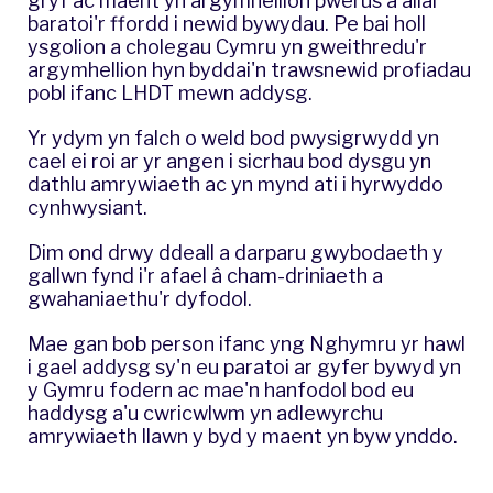
gryf ac maent yn argymhellion pwerus a allai
baratoi'r ffordd i newid bywydau. Pe bai holl
ysgolion a cholegau Cymru yn gweithredu'r
argymhellion hyn byddai'n trawsnewid profiadau
pobl ifanc LHDT mewn addysg.
Yr ydym yn falch o weld bod pwysigrwydd yn
cael ei roi ar yr angen i sicrhau bod dysgu yn
dathlu amrywiaeth ac yn mynd ati i hyrwyddo
cynhwysiant.
Dim ond drwy ddeall a darparu gwybodaeth y
gallwn fynd i'r afael â cham-driniaeth a
gwahaniaethu'r dyfodol.
Mae gan bob person ifanc yng Nghymru yr hawl
i gael addysg sy'n eu paratoi ar gyfer bywyd yn
y Gymru fodern ac mae'n hanfodol bod eu
haddysg a'u cwricwlwm yn adlewyrchu
amrywiaeth llawn y byd y maent yn byw ynddo.