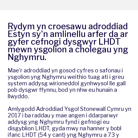
Rydym yn croesawu
adroddiad
Estyn
sy'n amlinellu arfer da ar
gyfer cefnogi dysgwyr LHDT
mewn ysgolion a cholegau yng
Nghymru.
Mae'r adroddiad yn gosod cyfres o safonau i
ysgolion yng Nghymru weithio tuag ati i greu
system addysg wirioneddol gynhwysol lle gall
pob dysgwr ffynnu, bod yn nhw eu hunain a
llwyddo.
Amlygodd
Adroddiad Ysgol
Stonewall Cymru yn
2017 i ba raddau y mae angen i ddarparwyr
addysg yng Nghymru fynd i gefnogi eu
disgyblion LHDT, gyda mwy na hanner y bobl
ifanc LHDT (54 y cant) yng Nghymru a 73 y