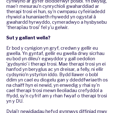
cyflwyno ar gyfer dioddefwyr posibl. Yn bwysig,
mae'r mesurau'n cynrychioli gwaharddiad ar
therapi trosi ei hun, sy'n cwmpasu cyfeiriadedd
rhywiol a hunaniaeth rhywedd yn ogystal â
gwahardd hyrwyddo, cymeradwyo a hysbysebu
'therapïau trosi' fel y'u gelwir.
Sut y gallant wella?
Er bod y cynigion yn gryf, credwn y gellir eu
gwella. Yn gyntaf, gellir eu gwella drwy sicrhau
eu bod yn dileu'r egwyddor y gall oedolion
'gydsynio' i therapi trosi. Mae therapi trosi yn ei
hanfod yn beryglus ac yn dreisar, a felly, ni ellir
cydsynio'n ystyrlon iddo. Bydd llawer o bobl
ddim yn cael eu diogelu gan y ddeddfwriaeth os
na chaiff hyn ei newid, yn enwedig y rhai sy'n
cael therapi trosi mewn lleoliadau crefyddol a
ffydd, sy'n cyfrif am y rhan fwyaf o therapi trosi
yn y DU.
Dylai'r newidiadau hefyd gynnwys diffiniad mwy