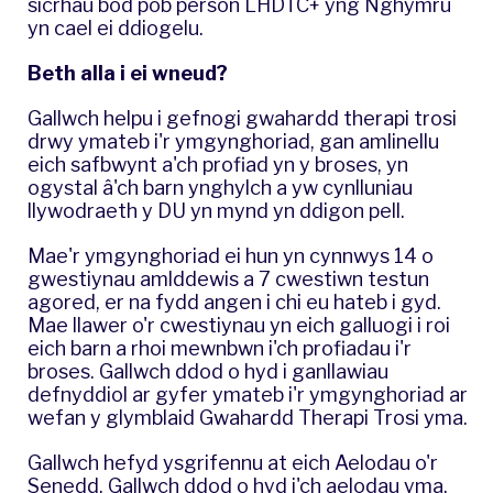
sicrhau bod pob person LHDTC+ yng Nghymru
yn cael ei ddiogelu.
Beth alla i ei wneud?
Gallwch helpu i gefnogi gwahardd therapi trosi
drwy ymateb i'r
ymgynghoriad
, gan amlinellu
eich safbwynt a'ch profiad yn y broses, yn
ogystal â'ch barn ynghylch a yw cynlluniau
llywodraeth y DU yn mynd yn ddigon pell.
Mae'r ymgynghoriad ei hun yn cynnwys 14 o
gwestiynau amlddewis a 7 cwestiwn testun
agored, er na fydd angen i chi eu hateb i gyd.
Mae llawer o'r cwestiynau yn eich galluogi i roi
eich barn a rhoi mewnbwn i'ch profiadau i'r
broses. Gallwch ddod o hyd i ganllawiau
defnyddiol ar gyfer ymateb i'r ymgynghoriad ar
wefan y glymblaid Gwahardd Therapi Trosi
yma
.
Gallwch hefyd ysgrifennu at eich Aelodau o'r
Senedd. Gallwch ddod o hyd i'ch aelodau
yma
.