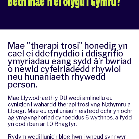
Beth mae'n ei olygu i Gymru?
Mae "therapi trosi” honedig yn
cael ei ddefnyddio i ddisgrifio
ymyriadau eang sydd â’r bwriad
o newid cyfeiriadedd rhywiol
neu hunaniaeth rhywedd
person.
Mae Llywodraeth y DU wedi amlinellu eu
cynigion i wahardd therapi trosi yng Nghymru a
Lloegr
. Mae eu cynlluniau'n eistedd ochr yn ochr
ag ymgynghoriad cyhoeddus 6 wythnos, a fydd
yn dod i ben ar 10 Rhagfyr.
Rydym wedi llunio'r blog hwn i wneud synnwyr