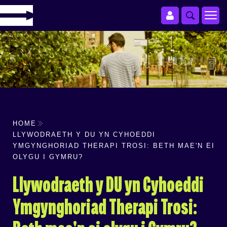
HOME
LLYWODRAETH Y DU YN CYHOEDDI
YMGYNGHORIAD THERAPI TROSI: BETH MAE'N EI
OLYGU I GYMRU?
Llywodraeth y DU yn Cyhoeddi
Ymgynghoriad Therapi Trosi: