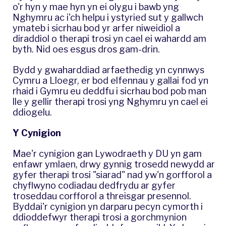
o'r hyn y mae hyn yn ei olygu i bawb yng
Nghymru ac i'ch helpu i ystyried sut y gallwch
ymateb i sicrhau bod yr arfer niweidiol a
diraddiol o therapi trosi yn cael ei wahardd am
byth. Nid oes esgus dros gam-drin.
Bydd y gwaharddiad arfaethedig yn cynnwys
Cymru a Lloegr, er bod elfennau y gallai fod yn
rhaid i Gymru eu deddfu i sicrhau bod pob man
lle y gellir therapi trosi yng Nghymru yn cael ei
ddiogelu.
Y Cynigion
Mae'r cynigion gan Lywodraeth y DU yn gam
enfawr ymlaen, drwy gynnig trosedd newydd ar
gyfer therapi trosi "siarad" nad yw'n gorfforol a
chyflwyno codiadau dedfrydu ar gyfer
troseddau corfforol a threisgar presennol.
Byddai'r cynigion yn darparu pecyn cymorth i
ddioddefwyr therapi trosi a gorchmynion