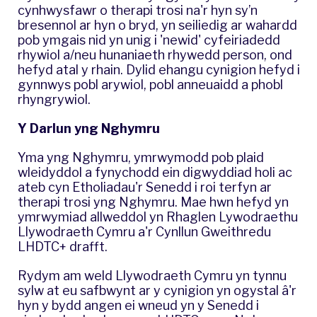
cynhwysfawr o therapi trosi na'r hyn sy’n
bresennol ar hyn o bryd, yn seiliedig ar wahardd
pob ymgais nid yn unig i 'newid' cyfeiriadedd
rhywiol a/neu hunaniaeth rhywedd person, ond
hefyd atal y rhain. Dylid ehangu cynigion hefyd i
gynnwys pobl arywiol, pobl anneuaidd a phobl
rhyngrywiol.
Y Darlun yng Nghymru
Yma yng Nghymru, ymrwymodd pob plaid
wleidyddol a fynychodd ein
digwyddiad holi ac
ateb
cyn Etholiadau'r Senedd i roi terfyn ar
therapi trosi yng Nghymru. Mae hwn hefyd yn
ymrwymiad allweddol yn
Rhaglen Lywodraethu
Llywodraeth Cymru
a'r Cynllun Gweithredu
LHDTC+ drafft.
Rydym am weld Llywodraeth Cymru yn tynnu
sylw at eu safbwynt ar y cynigion yn ogystal â'r
hyn y bydd angen ei wneud yn y Senedd i