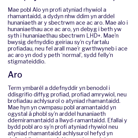
Mae pobl Alo yn profi atyniad rhywiol a
rhamantaidd, a dydyn nhw ddim yn arddel
hunaniaeth ar y sbectrwm ace ac aro. Mae alo i
hunaniaethau ace ac aro, yn debyg i beth yw
syth i hunaniaethau sbectrwm LHD+. Mae’n
bwysig defnyddio geiriau sy’n cyfartalu
profiadau, neu fel arall mae’r gwrthwyneb i ace
ac aro yn dod y peth ‘normal’, sydd felly’n
stigmateiddio.
Aro
Term ymbarél a ddefnyddir yn benodol i
ddisgrifio diffyg profiad, profiad amrywiol, neu
brofiadau achlysurol o atyniad rhamantaidd.
Mae hyn yn cwmpasu pobl aramantaidd yn
ogystal â phobl sy’n arddel hunaniaeth
ddemiramantaidd a llwyd-ramantaidd. Efallai y
bydd pobl aro sy’n profi atyniad rhywiol neu
atyniad rhamantaidd achlysurol hefyd yn