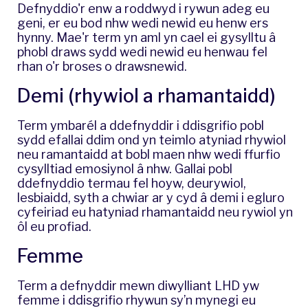
Defnyddio'r enw a roddwyd i rywun adeg eu
geni, er eu bod nhw wedi newid eu henw ers
hynny. Mae'r term yn aml yn cael ei gysylltu â
phobl draws sydd wedi newid eu henwau fel
rhan o'r broses o drawsnewid.
Demi (rhywiol a rhamantaidd)
Term ymbarél a ddefnyddir i ddisgrifio pobl
sydd efallai ddim ond yn teimlo atyniad rhywiol
neu ramantaidd at bobl maen nhw wedi ffurfio
cysylltiad emosiynol â nhw. Gallai pobl
ddefnyddio termau fel hoyw, deurywiol,
lesbiaidd, syth a chwiar ar y cyd â demi i egluro
cyfeiriad eu hatyniad rhamantaidd neu rywiol yn
ôl eu profiad.
Femme
Term a defnyddir mewn diwylliant LHD yw
femme i ddisgrifio rhywun sy’n mynegi eu