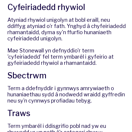
Cyfeiriadedd rhywiol
Atyniad rhywiol unigolyn at bobl eraill, neu
ddiffyg atyniad o’r fath. Ynghyd â chyfeiriadedd
rhamantaidd, dyma sy'n ffurfio hunaniaeth
cyfeiriadedd unigolyn.
Mae Stonewall yn defnyddio'r term
'cyfeiriadedd' fel term ymbarél i gyfeirio at
gyfeiriadedd rhywiol a rhamantaidd.
Sbectrwm
Term a ddefnyddir i gynnwys amrywiaeth o
hunaniaethau sydd â nodwedd wraidd gyffredin
neu sy’n cynnwys profiadau tebyg.
Traws
​Term ymbarél i ddisgrifio pobl nad yw eu