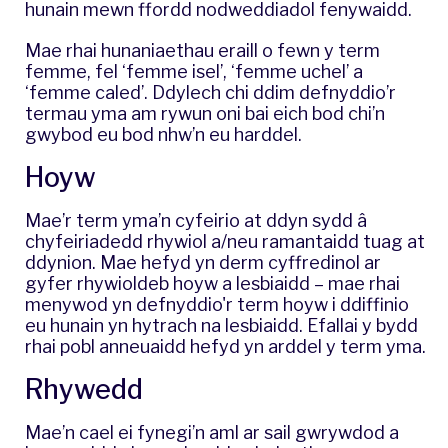
hunain mewn ffordd nodweddiadol fenywaidd.
Mae rhai hunaniaethau eraill o fewn y term
femme, fel ‘femme isel’, ‘femme uchel’ a
‘femme caled’. Ddylech chi ddim defnyddio’r
termau yma am rywun oni bai eich bod chi’n
gwybod eu bod nhw’n eu harddel.
Hoyw
Mae’r term yma’n cyfeirio at ddyn sydd â
chyfeiriadedd rhywiol a/neu ramantaidd tuag at
ddynion. Mae hefyd yn derm cyffredinol ar
gyfer rhywioldeb hoyw a lesbiaidd – mae rhai
menywod yn defnyddio'r term hoyw i ddiffinio
eu hunain yn hytrach na lesbiaidd. Efallai y bydd
rhai pobl anneuaidd hefyd yn arddel y term yma.
Rhywedd
​Mae’n cael ei fynegi’n aml ar sail gwrywdod a