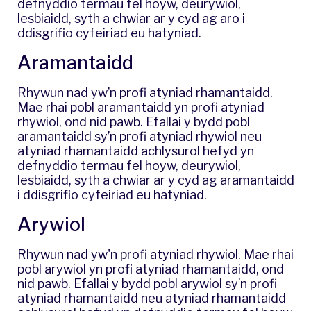
defnyddio termau fel hoyw, deurywiol,
lesbiaidd, syth a chwiar ar y cyd ag aro i
ddisgrifio cyfeiriad eu hatyniad.
Aramantaidd
Rhywun nad yw’n profi atyniad rhamantaidd.
Mae rhai pobl aramantaidd yn profi atyniad
rhywiol, ond nid pawb. Efallai y bydd pobl
aramantaidd sy’n profi atyniad rhywiol neu
atyniad rhamantaidd achlysurol hefyd yn
defnyddio termau fel hoyw, deurywiol,
lesbiaidd, syth a chwiar ar y cyd ag aramantaidd
i ddisgrifio cyfeiriad eu hatyniad.
Arywiol
Rhywun nad yw'n profi atyniad rhywiol. Mae rhai
pobl arywiol yn profi atyniad rhamantaidd, ond
nid pawb. Efallai y bydd pobl arywiol sy’n profi
atyniad rhamantaidd neu atyniad rhamantaidd