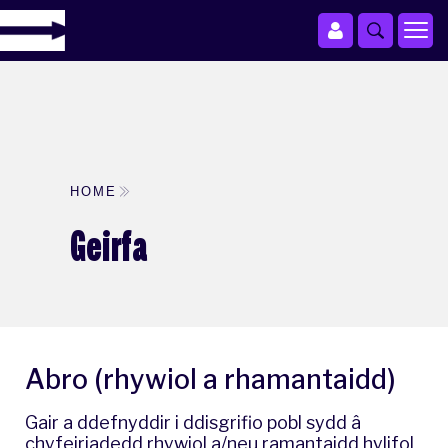
HOME
Geirfa
Abro (rhywiol a rhamantaidd)
Gair a ddefnyddir i ddisgrifio pobl sydd â
chyfeiriadedd rhywiol a/neu ramantaidd hylifol