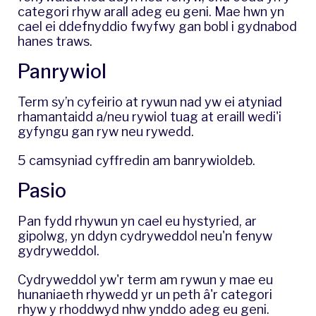
categori rhyw arall adeg eu geni. Mae hwn yn
cael ei ddefnyddio fwyfwy gan bobl i gydnabod
hanes traws.
Panrywiol
Term sy’n cyfeirio at rywun nad yw ei atyniad
rhamantaidd a/neu rywiol tuag at eraill wedi'i
gyfyngu gan ryw neu rywedd.
5 camsyniad cyffredin am banrywioldeb
.
Pasio
Pan fydd rhywun yn cael eu hystyried, ar
gipolwg, yn ddyn cydryweddol neu'n fenyw
gydryweddol.
Cydryweddol yw'r term am rywun y mae eu
hunaniaeth rhywedd yr un peth â'r categori
rhyw y rhoddwyd nhw ynddo adeg eu geni.