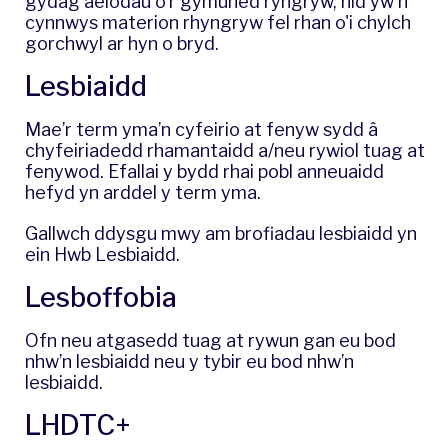
gydag aelodau o'r gymuned ryngryw, nid yw'n
cynnwys materion rhyngryw fel rhan o'i chylch
gorchwyl ar hyn o bryd.
Lesbiaidd
Mae’r term yma’n cyfeirio at fenyw sydd â
chyfeiriadedd rhamantaidd a/neu rywiol tuag at
fenywod. Efallai y bydd rhai pobl anneuaidd
hefyd yn arddel y term yma.
Gallwch ddysgu mwy am brofiadau lesbiaidd yn
ein
Hwb Lesbiaidd
.
​Lesboffobia
Ofn neu atgasedd tuag at rywun gan eu bod
nhw’n lesbiaidd neu y tybir eu bod nhw’n
lesbiaidd.
LHDTC+