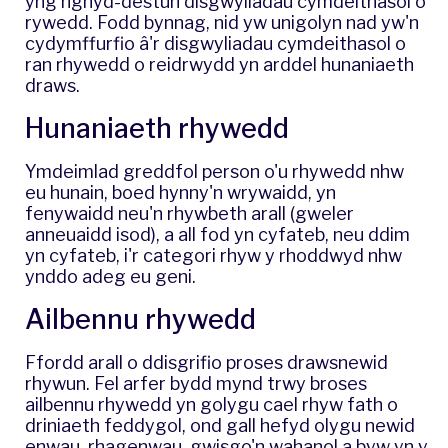
yng nghyd-destun disgwyliadau cymdeithasol o
rywedd. Fodd bynnag, nid yw unigolyn nad yw'n
cydymffurfio â'r disgwyliadau cymdeithasol o
ran rhywedd o reidrwydd yn arddel hunaniaeth
draws.
Hunaniaeth rhywedd
Ymdeimlad greddfol person o'u rhywedd nhw
eu hunain, boed hynny'n wrywaidd, yn
fenywaidd neu'n rhywbeth arall (gweler
anneuaidd isod), a all fod yn cyfateb, neu ddim
yn cyfateb, i'r categori rhyw y rhoddwyd nhw
ynddo adeg eu geni.
Ailbennu rhywedd
Ffordd arall o ddisgrifio proses drawsnewid
rhywun. Fel arfer bydd mynd trwy broses
ailbennu rhywedd yn golygu cael rhyw fath o
driniaeth feddygol, ond gall hefyd olygu newid
enwau, rhagenwau, gwisgo'n wahanol a byw yn y