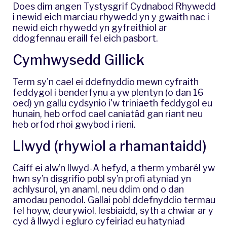
​Does dim angen Tystysgrif Cydnabod Rhywedd
i newid eich marciau rhywedd yn y gwaith nac i
newid eich rhywedd yn gyfreithiol ar
ddogfennau eraill fel eich pasbort.
Cymhwysedd Gillick
Term sy'n cael ei ddefnyddio mewn cyfraith
feddygol i benderfynu a yw plentyn (o dan 16
oed) yn gallu cydsynio i'w triniaeth feddygol eu
hunain, heb orfod cael caniatâd gan riant neu
heb orfod rhoi gwybod i rieni.
Llwyd (rhywiol a rhamantaidd)
Caiff ei alw’n llwyd-A hefyd, a therm ymbarél yw
hwn sy’n disgrifio pobl sy’n profi atyniad yn
achlysurol, yn anaml, neu ddim ond o dan
amodau penodol. Gallai pobl ddefnyddio termau
fel hoyw, deurywiol, lesbiaidd, syth a chwiar ar y
cyd â llwyd i egluro cyfeiriad eu hatyniad