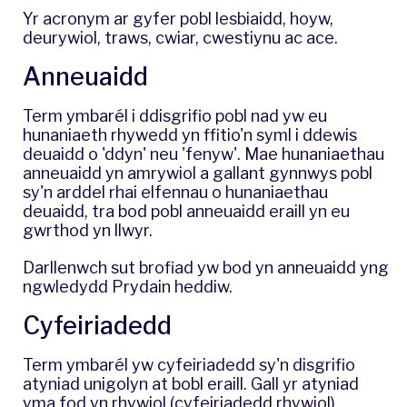
Yr acronym ar gyfer pobl lesbiaidd, hoyw,
deurywiol, traws, cwiar, cwestiynu ac ace.
​Anneuaidd
Term ymbarél i ddisgrifio pobl nad yw eu
hunaniaeth rhywedd yn ffitio'n syml i ddewis
deuaidd o 'ddyn' neu 'fenyw'. Mae hunaniaethau
anneuaidd yn amrywiol a gallant gynnwys pobl
sy'n arddel rhai elfennau o hunaniaethau
deuaidd, tra bod pobl anneuaidd eraill yn eu
gwrthod yn llwyr.
Darllenwch sut brofiad yw bod yn anneuaidd yng
ngwledydd Prydain heddiw
.
​Cyfeiriadedd
Term ymbarél yw cyfeiriadedd sy'n disgrifio
atyniad unigolyn at bobl eraill. Gall yr atyniad
yma fod yn rhywiol (cyfeiriadedd rhywiol)