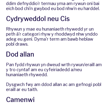
ddim defnyddio’r termau yma am rywun oni bai
eich bod chi’n gwybod eu bod nhw’n eu harddel.
Cydryweddol neu Cis
Rhywun y mae eu hunaniaeth rhywedd yr un
peth â'r categori rhyw y rhoddwyd nhw ynddo
adeg eu geni. Dyma'r term am bawb heblaw
pobl draws.
​Dod allan
Pan fydd rhywun yn dweud wrth rywun/eraill am
y tro cyntaf am eu cyfeiriadedd a/neu
hunaniaeth rhywedd.
Dysgwch fwy
am ddod allan ac am gefnogi pobl
eraill ar eu taith.
Camenwi