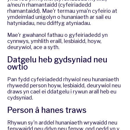
a/neu'n rhamantaidd (cyfeiriadedd
rhamantaidd). Mae'r termau yma'n cyfeirio at
ymdeimlad unigolyn o hunaniaeth ar sail eu
hatyniadau, neu ddiffyg atyniadau.
Mae'r gwahanol fathau o gyfeiriadedd yn
cynnwys, ymhlith eraill, lesbiaidd, hoyw,
deurywiol, ace a syth.
Datgelu heb gydsyniad neu
owtio
Pan fydd cyfeiriadedd rhywiol neu hunaniaeth
rhywedd person hoyw, lesbiaidd, deurywiol neu
draws yn cael ei ddatgelu i rywun arall heb eu
cydsyniad.
Person â hanes traws
Rhywun sy'n arddel hunaniaeth wrywaidd neu
fenywaidd neu ddyn neu fenyw, ond oedd yn y