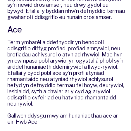
sy’n newid dros amser, neu drwy gydol eu
bywyd. Efallai y byddan nhw’n defnyddio termau
gwahanol i ddisgrifio eu hunain dros amser.
Ace
Term ymbarél a ddefnyddir yn benodol i
ddisgrifio diffyg profiad, profiad amrywiol, neu
brofiadau achlysurol o atyniad rhywiol. Mae hyn
yn cwmpasu pobl arywiol yn ogystal â phobl sy’n
arddel hunaniaeth ddemirywiol a llwyd-rywiol.
Efallai y bydd pobl ace sy’n profi atyniad
rhamantaidd neu atyniad rhywiol achlysurol
hefyd yn defnyddio termau fel hoyw, deurywiol,
lesbiaidd, syth a chwiar ar y cyd ag arywiol i
ddisgrifio cyfeiriad eu hatyniad rhamantaidd
neu rywiol.
Gallwch ddysgu mwy am hunaniaethau ace ar
ein
Hwb Ace
.