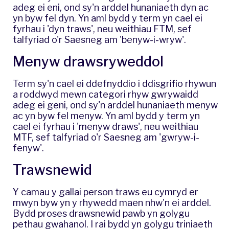
adeg ei eni, ond sy'n arddel hunaniaeth dyn ac
yn byw fel dyn. Yn aml bydd y term yn cael ei
fyrhau i 'dyn traws', neu weithiau FTM, sef
talfyriad o'r Saesneg am 'benyw-i-wryw'.
Menyw drawsryweddol
Term sy'n cael ei ddefnyddio i ddisgrifio rhywun
a roddwyd mewn categori rhyw gwrywaidd
adeg ei geni, ond sy'n arddel hunaniaeth menyw
ac yn byw fel menyw. Yn aml bydd y term yn
cael ei fyrhau i 'menyw draws', neu weithiau
MTF, sef talfyriad o'r Saesneg am 'gwryw-i-
fenyw'.
Trawsnewid
Y camau y gallai person traws eu cymryd er
mwyn byw yn y rhywedd maen nhw'n ei arddel.
Bydd proses drawsnewid pawb yn golygu
pethau gwahanol. I rai bydd yn golygu triniaeth