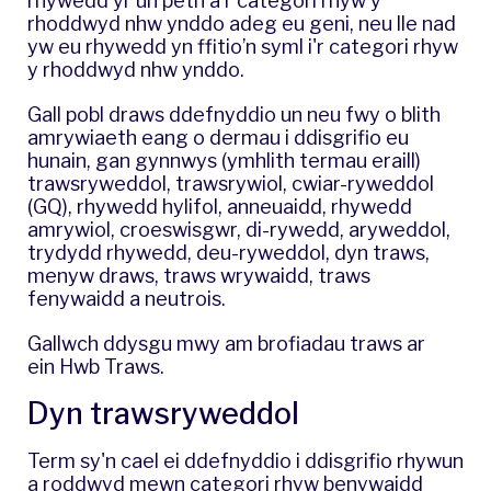
rhywedd yr un peth â'r categori rhyw y
rhoddwyd nhw ynddo adeg eu geni, neu lle nad
yw eu rhywedd yn ffitio’n syml i'r categori rhyw
y rhoddwyd nhw ynddo.
Gall pobl draws ddefnyddio un neu fwy o blith
amrywiaeth eang o dermau i ddisgrifio eu
hunain, gan gynnwys (ymhlith termau eraill)
trawsryweddol, trawsrywiol, cwiar-ryweddol
(GQ), rhywedd hylifol, anneuaidd, rhywedd
amrywiol, croeswisgwr, di-rywedd, aryweddol,
trydydd rhywedd, deu-ryweddol, dyn traws,
menyw draws, traws wrywaidd, traws
fenywaidd a neutrois.
Gallwch ddysgu mwy am brofiadau traws ar
ein
Hwb Traws
.
Dyn trawsryweddol
Term sy'n cael ei ddefnyddio i ddisgrifio rhywun
a roddwyd mewn categori rhyw benywaidd