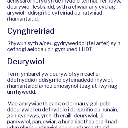
achlysurol hefyd yn defnyddio termau fel hoyw,
deurywiol, lesbiaidd, syth a chwiar ar y cyd ag
arywiol i ddisgrifio cyfeiriad eu hatyniad
rhamantaidd.
Cynghreiriad
Rhywun syth a/neu gydryweddol (fel arfer) sy'n
cefnogi aelodau o'r gymuned LHDT.
Deurywiol
Term ymbarél yw deurywiol sy’n cael ei
ddefnyddio i ddisgrifio cyfeiriadedd rhywiol,
rhamantaidd a/neu emosiynol tuag at fwy nag
un rhywedd.
Mae amrywiaeth eang o dermau y gall pobl
ddeurywiol eu defnyddio i ddisgrifio eu hunain,
gan gynnwys, ymhlith eraill, deurywiol, bi,
panrywiol, pan, cwiar, a hunaniaethau eraill nad
ydyn nhw’n unrhywiol neu'n unrhamantaidd.