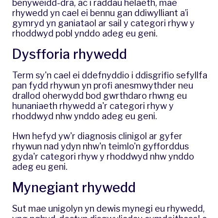
benyweidd-dra, ac i raddau helaeth, mae
rhywedd yn cael ei bennu gan ddiwylliant a’i
gymryd yn ganiataol ar sail y categori rhyw y
rhoddwyd pobl ynddo adeg eu geni.
Dysfforia rhywedd
Term sy'n cael ei ddefnyddio i ddisgrifio sefyllfa
pan fydd rhywun yn profi anesmwythder neu
drallod oherwydd bod gwrthdaro rhwng eu
hunaniaeth rhywedd a'r categori rhyw y
rhoddwyd nhw ynddo adeg eu geni.
Hwn hefyd yw'r diagnosis clinigol ar gyfer
rhywun nad ydyn nhw'n teimlo'n gyfforddus
gyda'r categori rhyw y rhoddwyd nhw ynddo
adeg eu geni.
Mynegiant rhywedd
Sut mae unigolyn yn dewis mynegi eu rhywedd,