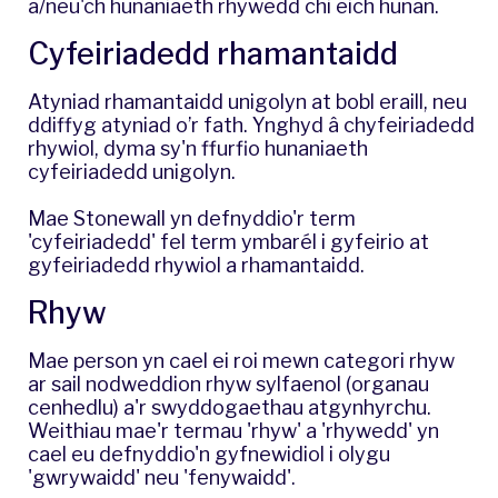
a/neu'ch hunaniaeth rhywedd chi eich hunan.
Cyfeiriadedd rhamantaidd
Atyniad rhamantaidd unigolyn at bobl eraill, neu
ddiffyg atyniad o’r fath. Ynghyd â chyfeiriadedd
rhywiol, dyma sy'n ffurfio hunaniaeth
cyfeiriadedd unigolyn.
Mae Stonewall yn defnyddio'r term
'cyfeiriadedd' fel term ymbarél i gyfeirio at
gyfeiriadedd rhywiol a rhamantaidd.
Rhyw
Mae person yn cael ei roi mewn categori rhyw
ar sail nodweddion rhyw sylfaenol (organau
cenhedlu) a'r swyddogaethau atgynhyrchu.
Weithiau mae'r termau 'rhyw' a 'rhywedd' yn
cael eu defnyddio'n gyfnewidiol i olygu
'gwrywaidd' neu 'fenywaidd'.