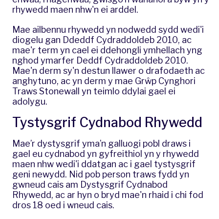
rhywedd maen nhw'n ei arddel.
Mae ailbennu rhywedd yn nodwedd sydd wedi'i
diogelu gan Ddeddf Cydraddoldeb 2010, ac
mae'r term yn cael ei ddehongli ymhellach yng
nghod ymarfer Deddf Cydraddoldeb 2010.
Mae'n derm sy'n destun llawer o drafodaeth ac
anghytuno, ac yn derm y mae Grŵp Cynghori
Traws Stonewall yn teimlo ddylai gael ei
adolygu.
Tystysgrif Cydnabod Rhywedd
Mae’r dystysgrif yma’n galluogi pobl draws i
gael eu cydnabod yn gyfreithiol yn y rhywedd
maen nhw wedi'i ddatgan ac i gael tystysgrif
geni newydd. Nid pob person traws fydd yn
gwneud cais am Dystysgrif Cydnabod
Rhywedd, ac ar hyn o bryd mae'n rhaid i chi fod
dros 18 oed i wneud cais.