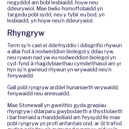
negyddol am bobl lesbiaidd, hoyw neu
ddeurywiol. Mae bwlio homoffobaidd yn
targedu pobl sydd, neu y tybir eu bod, yn
lesbiaidd, yn hoyw neu’n ddeurywiol.
​Rhyngryw
Term sy'n cael ei ddefnyddio i ddisgrifio rhywun
a allai fod â nodweddion biolegol y ddau ryw,
neu rywun nad yw eu nodweddion biolegol yn
cyd-fynd â rhagdybiaethau cymdeithasol am yr
hyn sy'n gwneud rhywun yn wrywaidd neu'n
fenywaidd.
Gall pobl ryngryw arddel hunaniaeth wrywaidd,
fenywaidd neu anneuaidd.
Mae Stonewall yn gweithio gyda grwpiau
rhyngryw i ddarparu gwybodaeth a thystiolaeth
i bartneriaid a rhanddeiliaid am feysydd lle mae
pobl ryngryw yn profi anfantais ond, ar ôl trafod