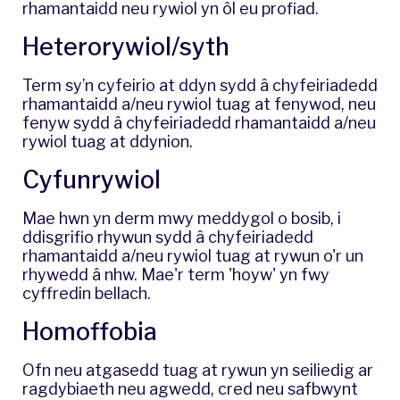
rhamantaidd neu rywiol yn ôl eu profiad.
​Heterorywiol/syth
​Term sy’n cyfeirio at ddyn sydd â chyfeiriadedd
rhamantaidd a/neu rywiol tuag at fenywod, neu
fenyw sydd â chyfeiriadedd rhamantaidd a/neu
rywiol tuag at ddynion.
Cyfunrywiol
Mae hwn yn derm mwy meddygol o bosib, i
ddisgrifio rhywun sydd â chyfeiriadedd
rhamantaidd a/neu rywiol tuag at rywun o'r un
rhywedd â nhw. Mae'r term 'hoyw' yn fwy
cyffredin bellach.
Homoffobia
Ofn neu atgasedd tuag at rywun yn seiliedig ar
ragdybiaeth neu agwedd, cred neu safbwynt