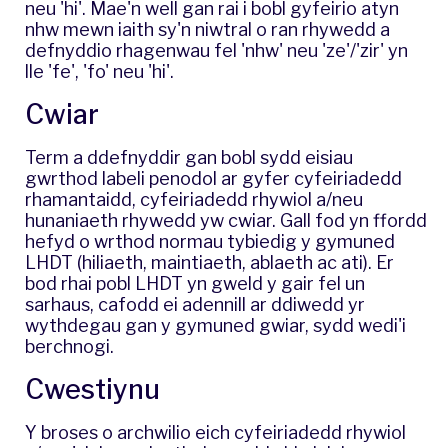
neu 'hi'. Mae'n well gan rai i bobl gyfeirio atyn
nhw mewn iaith sy'n niwtral o ran rhywedd a
defnyddio rhagenwau fel 'nhw' neu 'ze'/'zir' yn
lle 'fe', 'fo' neu 'hi'.
Cwiar
Term a ddefnyddir gan bobl sydd eisiau
gwrthod labeli penodol ar gyfer cyfeiriadedd
rhamantaidd, cyfeiriadedd rhywiol a/neu
hunaniaeth rhywedd yw cwiar. Gall fod yn ffordd
hefyd o wrthod normau tybiedig y gymuned
LHDT (hiliaeth, maintiaeth, ablaeth ac ati). Er
bod rhai pobl LHDT yn gweld y gair fel un
sarhaus, cafodd ei adennill ar ddiwedd yr
wythdegau gan y gymuned gwiar, sydd wedi'i
berchnogi.
Cwestiynu
Y broses o archwilio eich cyfeiriadedd rhywiol