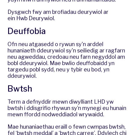
Dysgwch fwy am brofiadau deurywiol ar
ein
Hwb Deurywiol
.
Deuffobia
Ofn neu atgasedd o rywun sy'n arddel
hunaniaeth ddeurywiol sy'n seiliedig ar ragfarn
neu agweddau, credoau neu farn negyddol am
bobl ddeurywiol. Mae bwlio deuffobaidd yn
targedu pobl sydd, neu y tybir eu bod, yn
ddeurywiol.
Bwtsh
Term a defnyddir mewn diwylliant LHD yw
bwtsh i ddisgrifio rhywun sy’n mynegi eu hunain
mewn ffordd nodweddiadol wrywaidd.
Mae hunaniaethau eraill o fewn cwmpas bwtsh,
fel ‘bwtsh meddal’ a ‘bwtch carreg’. Ddylech chi