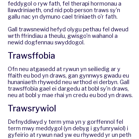
feddygol o ryw fath, fel therapi hormonau a
llawdriniaeth, ond nid pob person traws sy'n
gallu nac yn dymuno cael triniaeth o'r fath.
Gall trawsnewid hefyd olygu pethau fel dweud
wrth ffrindiau a theulu, gwisgo'n wahanol a
newid dogfennau swyddogol.
Trawsffobia
Ofn neu atgasedd at rywun yn seiliedig ar y
ffaith eu bod yn draws, gan gynnwys gwadu eu
hunaniaeth rhywedd neu wrthod ei derbyn. Gall
trawsffobia gael ei dargedu at bobl sy'n draws,
neu at bobl y mae rhai yn credu eu bod yn draws.
Trawsrywiol
Defnyddiwyd y term yma yn y gorffennol fel
term mwy meddygol (yn debyg i gyfunrywiol) i
gyfeirio at rywun nad yw eu rhywedd yr un peth