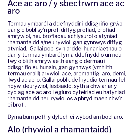
Ace ac aro / y sbectrwm ace ac
aro
Termau ymbarél a ddefnyddir i ddisgrifio grŵp
eang o bobl sy’n profi diffyg profiad, profiad
amrywiol, neu brofiadau achlysurol o atyniad
rhamantaidd a/neu rywiol, gan gynnwys diffyg
atyniad. Gallai pobl sy’n arddel hunaniaethau o
dan y termau ymbarél yma ddefnyddio un neu
fwy o blith amrywiaeth eang o dermau i
ddisgrifio eu hunain, gan gynnwys (ymhlith
termau eraill) arywiol, ace, aromantig, aro, demi,
llwyd ac abro. Gallai pobl ddefnyddio termau fel
hoyw, deurywiol, lesbiaidd, syth a chwiar ar y
cyd ag ace ac aro i egluro cyfeiriad eu hatyniad
rhamantaidd neu rywiol os a phryd maen nhw’n
ei brofi.
Dyma bum peth y dylech ei wybod am bobl aro
.
Alo (rhywiol a rhamantaidd)