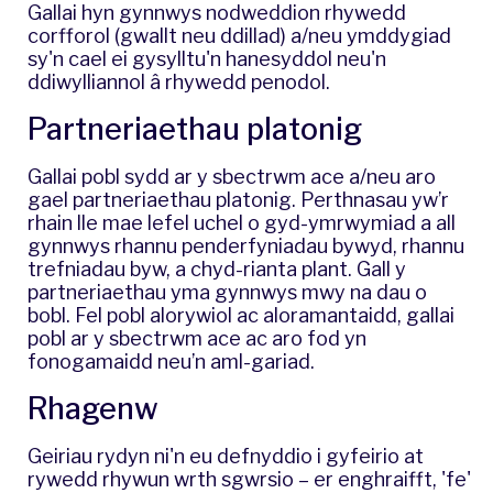
Gallai hyn gynnwys nodweddion rhywedd
corfforol (gwallt neu ddillad) a/neu ymddygiad
sy'n cael ei gysylltu'n hanesyddol neu'n
ddiwylliannol â rhywedd penodol.
Partneriaethau platonig
Gallai pobl sydd ar y sbectrwm ace a/neu aro
gael partneriaethau platonig. Perthnasau yw’r
rhain lle mae lefel uchel o gyd-ymrwymiad a all
gynnwys rhannu penderfyniadau bywyd, rhannu
trefniadau byw, a chyd-rianta plant. Gall y
partneriaethau yma gynnwys mwy na dau o
bobl. Fel pobl alorywiol ac aloramantaidd, gallai
pobl ar y sbectrwm ace ac aro fod yn
fonogamaidd neu’n aml-gariad.
Rhagenw
Geiriau rydyn ni'n eu defnyddio i gyfeirio at
rywedd rhywun wrth sgwrsio – er enghraifft, 'fe'