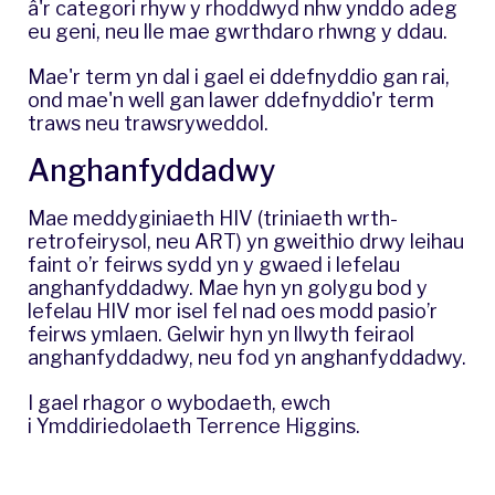
â'r categori rhyw y rhoddwyd nhw ynddo adeg
eu geni, neu lle mae gwrthdaro rhwng y ddau.
Mae'r term yn dal i gael ei ddefnyddio gan rai,
ond mae'n well gan lawer ddefnyddio'r term
traws neu trawsryweddol.
Anghanfyddadwy
Mae meddyginiaeth HIV (triniaeth wrth-
retrofeirysol, neu ART) yn gweithio drwy leihau
faint o’r feirws sydd yn y gwaed i lefelau
anghanfyddadwy. Mae hyn yn golygu bod y
lefelau HIV mor isel fel nad oes modd pasio’r
feirws ymlaen. Gelwir hyn yn llwyth feiraol
anghanfyddadwy, neu fod yn anghanfyddadwy.
I gael rhagor o wybodaeth, ewch
i
Ymddiriedolaeth Terrence Higgins
.